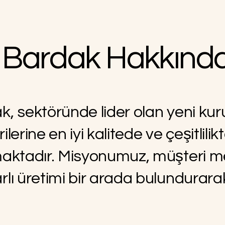
 Bardak Hakkınd
, sektöründe lider olan yeni kur
lerine en iyi kalitede ve çeşitlil
maktadır. Misyonumuz, müşteri m
rlı üretimi bir arada bulundurar