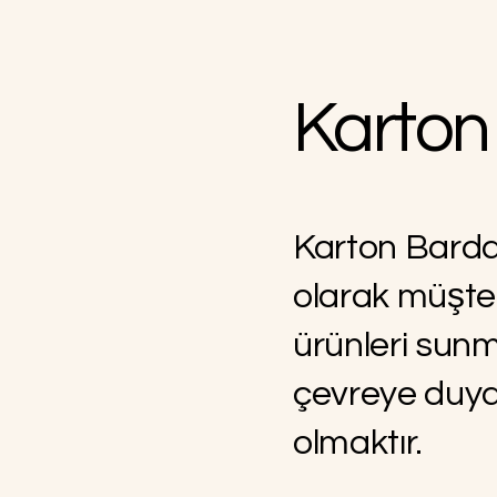
Karton
Karton Bardak
olarak müşteri
ürünleri sun
çevreye duya
olmaktır.