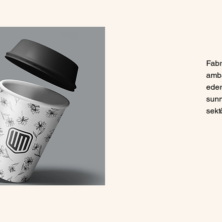
Fabr
amba
eder
sunm
sekt