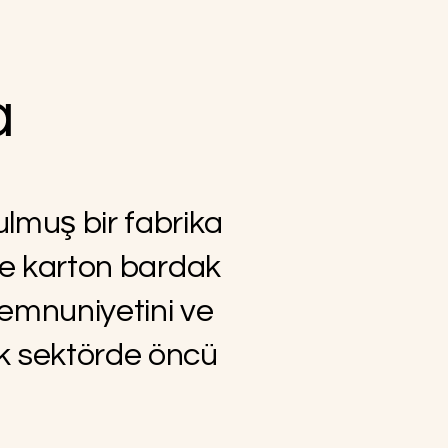
a
ulmuş bir fabrika
ikte karton bardak
emnuniyetini ve
ak sektörde öncü